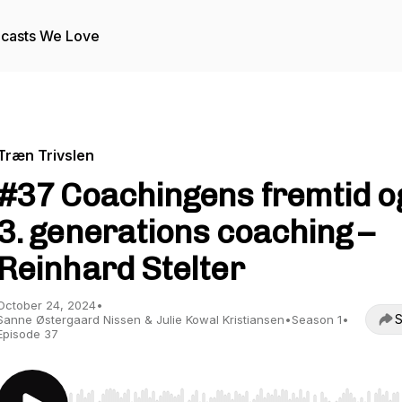
casts We Love
Træn Trivslen
#37 Coachingens fremtid o
3. generations coaching –
Reinhard Stelter
October 24, 2024
•
S
Sanne Østergaard Nissen & Julie Kowal Kristiansen
•
Season 1
•
Episode 37