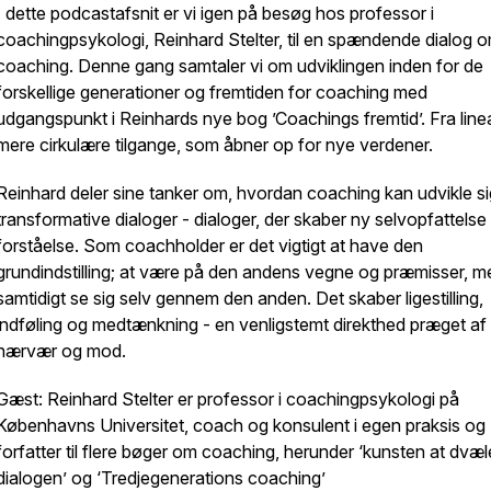
I dette podcastafsnit er vi igen på besøg hos professor i
coachingpsykologi, Reinhard Stelter, til en spændende dialog 
coaching. Denne gang samtaler vi om udviklingen inden for de
forskellige generationer og fremtiden for coaching med
udgangspunkt i Reinhards nye bog ’Coachings fremtid’. Fra lineæ
mere cirkulære tilgange, som åbner op for nye verdener.
Reinhard deler sine tanker om, hvordan coaching kan udvikle sig
transformative dialoger - dialoger, der skaber ny selvopfattelse
forståelse. Som coachholder er det vigtigt at have den
grundindstilling; at være på den andens vegne og præmisser, m
samtidigt se sig selv gennem den anden. Det skaber ligestilling,
indføling og medtænkning - en venligstemt direkthed præget af
nærvær og mod.
Gæst: Reinhard Stelter er professor i coachingpsykologi på
Københavns Universitet, coach og konsulent i egen praksis og
forfatter til flere bøger om coaching, herunder ‘kunsten at dvæle
dialogen’ og ‘Tredjegenerations coaching’