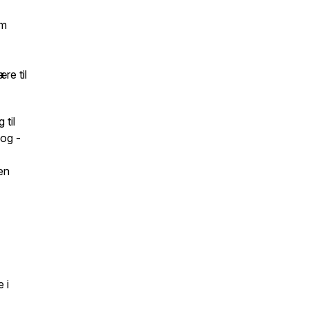
om
re til
 til
 og -
en
 i