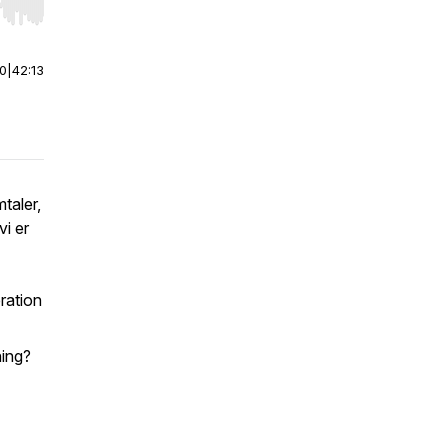
r end. Hold shift to jump forward or backward.
00
|
42:13
taler,
vi er
ration
hing?