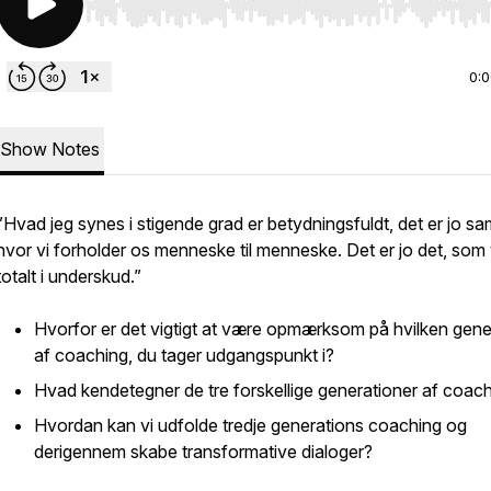
Use Left/Right to seek, Home/End to jump to start o
0:
Show Notes
”Hvad jeg synes i stigende grad er betydningsfuldt, det er jo sam
hvor vi forholder os menneske til menneske. Det er jo det, som 
totalt i underskud.”
Hvorfor er det vigtigt at være opmærksom på hvilken gene
af coaching, du tager udgangspunkt i?
Hvad kendetegner de tre forskellige generationer af coac
Hvordan kan vi udfolde tredje generations coaching og
derigennem skabe transformative dialoger?