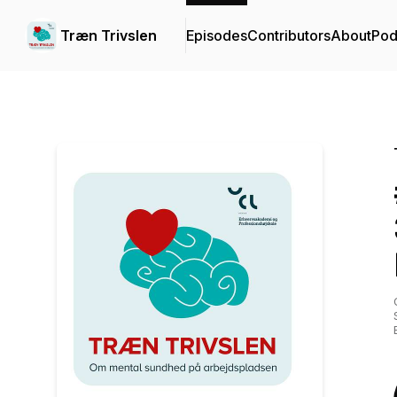
Træn Trivslen
Episodes
Contributors
About
Pod