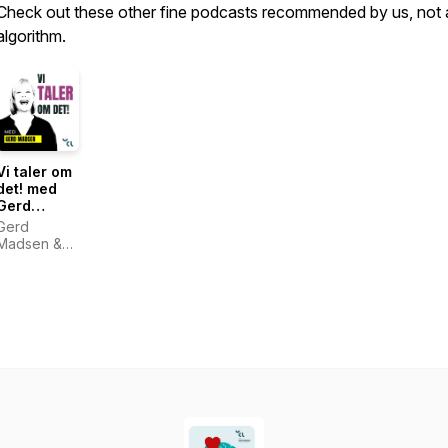
Check out these other fine podcasts recommended by us, not 
algorithm.
Vi taler om
det! med
Gerd
Madsen
Gerd
Madsen &
Julie Kowal